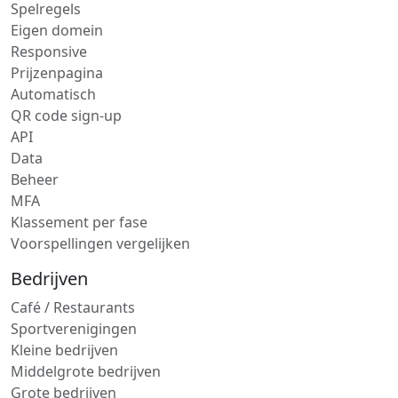
Spelregels
Eigen domein
Responsive
Prijzenpagina
Automatisch
QR code sign-up
API
Data
Beheer
MFA
Klassement per fase
Voorspellingen vergelijken
Bedrijven
Café / Restaurants
Sportverenigingen
Kleine bedrijven
Middelgrote bedrijven
Grote bedrijven