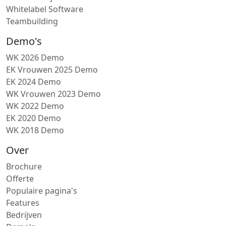
Whitelabel Software
Teambuilding
Demo's
WK 2026 Demo
EK Vrouwen 2025 Demo
EK 2024 Demo
WK Vrouwen 2023 Demo
WK 2022 Demo
EK 2020 Demo
WK 2018 Demo
Over
Brochure
Offerte
Populaire pagina's
Features
Bedrijven