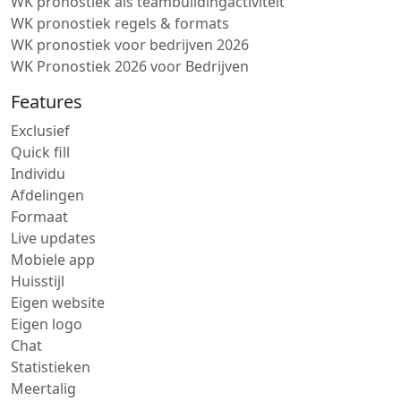
WK pronostiek als teambuildingactiviteit
WK pronostiek regels & formats
WK pronostiek voor bedrijven 2026
WK Pronostiek 2026 voor Bedrijven
Features
Exclusief
Quick fill
Individu
Afdelingen
Formaat
Live updates
Mobiele app
Huisstijl
Eigen website
Eigen logo
Chat
Statistieken
Meertalig