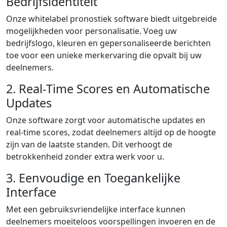
Bedrijfsidentiteit
Onze whitelabel pronostiek software biedt uitgebreide
mogelijkheden voor personalisatie. Voeg uw
bedrijfslogo, kleuren en gepersonaliseerde berichten
toe voor een unieke merkervaring die opvalt bij uw
deelnemers.
2. Real-Time Scores en Automatische
Updates
Onze software zorgt voor automatische updates en
real-time scores, zodat deelnemers altijd op de hoogte
zijn van de laatste standen. Dit verhoogt de
betrokkenheid zonder extra werk voor u.
3. Eenvoudige en Toegankelijke
Interface
Met een gebruiksvriendelijke interface kunnen
deelnemers moeiteloos voorspellingen invoeren en de