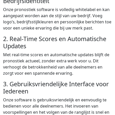
Bedrijfsidentiteit
Onze pronostiek software is volledig whitelabel en kan
aangepast worden aan de stijl van uw bedrijf. Voeg
logo’s, bedrijfsstijlkleuren en persoonlijke berichten toe
voor een unieke ervaring die bij uw merk past.
2. Real-Time Scores en Automatische
Updates
Met real-time scores en automatische updates blijft de
pronostiek actueel, zonder extra werk voor u. Dit
verhoogt de betrokkenheid van alle deelnemers en
zorgt voor een spannende ervaring.
3. Gebruiksvriendelijke Interface voor
Iedereen
Onze software is gebruiksvriendelijk en eenvoudig te
bedienen voor alle deelnemers. Het invoeren van
voorspellingen en het volgen van de ranglijst is snel en