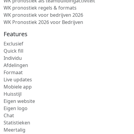
WK pronostiek als teambuildingactiviteit
WK pronostiek regels & formats
WK pronostiek voor bedrijven 2026
WK Pronostiek 2026 voor Bedrijven
Features
Exclusief
Quick fill
Individu
Afdelingen
Formaat
Live updates
Mobiele app
Huisstijl
Eigen website
Eigen logo
Chat
Statistieken
Meertalig