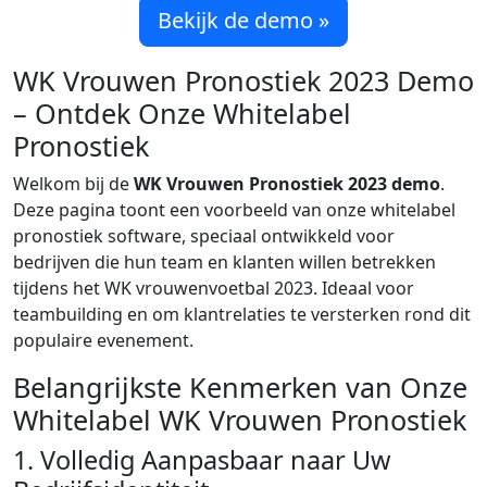
Bekijk de demo »
WK Vrouwen Pronostiek 2023 Demo
– Ontdek Onze Whitelabel
Pronostiek
Welkom bij de
WK Vrouwen Pronostiek 2023 demo
.
Deze pagina toont een voorbeeld van onze whitelabel
pronostiek software, speciaal ontwikkeld voor
bedrijven die hun team en klanten willen betrekken
tijdens het WK vrouwenvoetbal 2023. Ideaal voor
teambuilding en om klantrelaties te versterken rond dit
populaire evenement.
Belangrijkste Kenmerken van Onze
Whitelabel WK Vrouwen Pronostiek
1. Volledig Aanpasbaar naar Uw