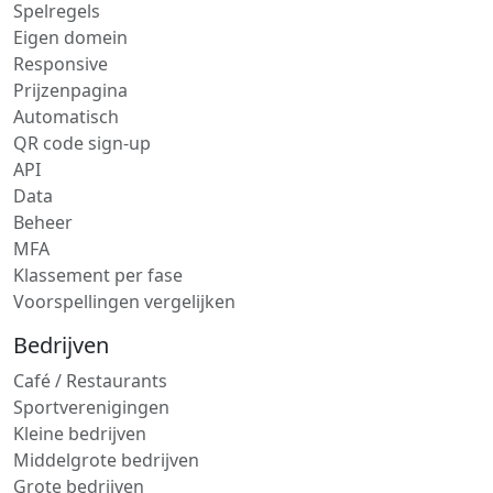
Spelregels
Eigen domein
Responsive
Prijzenpagina
Automatisch
QR code sign-up
API
Data
Beheer
MFA
Klassement per fase
Voorspellingen vergelijken
Bedrijven
Café / Restaurants
Sportverenigingen
Kleine bedrijven
Middelgrote bedrijven
Grote bedrijven