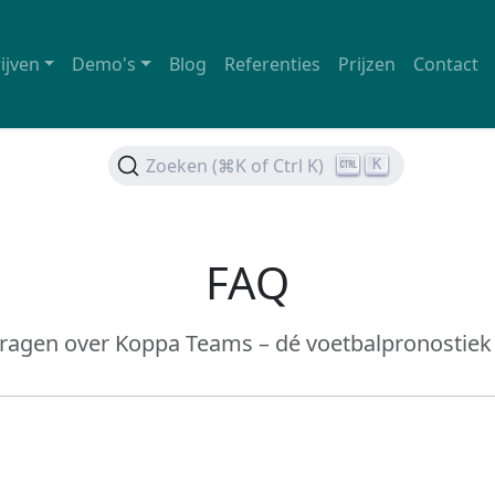
ijven
Demo's
Blog
Referenties
Prijzen
Contact
Zoeken (⌘K of Ctrl K)
K
FAQ
vragen over Koppa Teams – dé voetbalpronostiek 