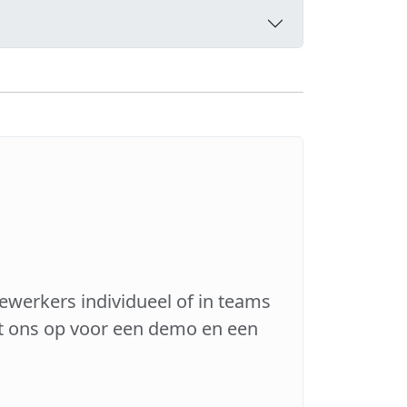
werkers individueel of in teams
et ons op voor een demo en een