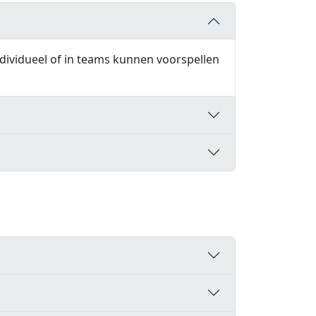
ividueel of in teams kunnen voorspellen