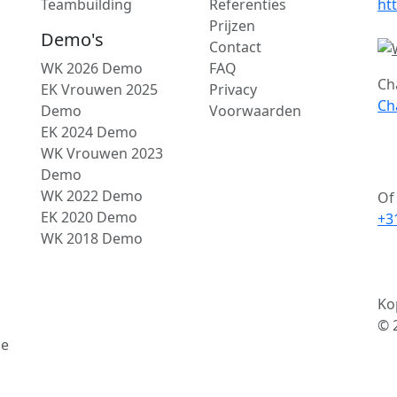
Teambuilding
Referenties
ht
Prijzen
Demo's
Contact
WK 2026 Demo
FAQ
Ch
EK Vrouwen 2025
Privacy
Ch
Demo
Voorwaarden
EK 2024 Demo
WK Vrouwen 2023
Demo
WK 2022 Demo
Of
EK 2020 Demo
+3
WK 2018 Demo
Ko
© 
se