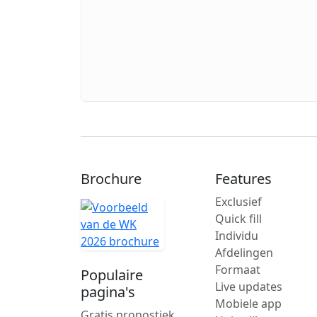
Brochure
Features
Exclusief
Quick fill
Individu
Afdelingen
Formaat
Populaire
Live updates
pagina's
Mobiele app
Gratis pronostiek