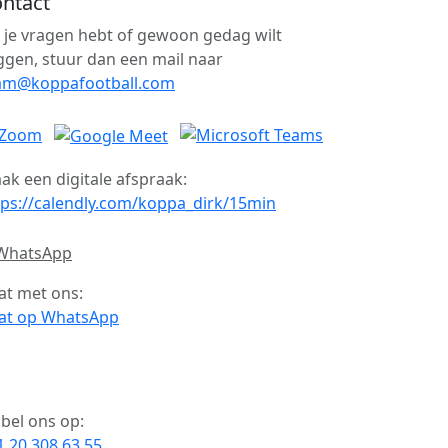
ntact
s je vragen hebt of gewoon gedag wilt
ggen, stuur dan een mail naar
am@koppafootball.com
ak een digitale afspraak:
tps://calendly.com/koppa_dirk/15min
at met ons:
at op WhatsApp
 bel ons op:
1 20 308 63 55