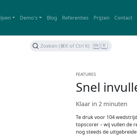
ijven
Demo's
Blog
Referenties
Prijzen
Contact
Zoeken (⌘K of Ctrl K)
K
FEATURES
Snel invul
Klaar in 2 minuten
Te druk voor 104 wedstrijd
topscorer – wij vullen de r
nog steeds de uitgebreide 