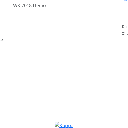
WK 2018 Demo
Ko
© 
se