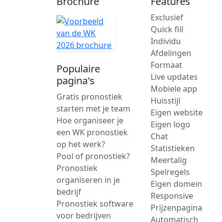
Brochure
Features
Exclusief
Quick fill
Individu
Afdelingen
Formaat
Populaire
Live updates
pagina's
Mobiele app
Gratis pronostiek
Huisstijl
starten met je team
Eigen website
Hoe organiseer je
Eigen logo
een WK pronostiek
Chat
op het werk?
Statistieken
Pool of pronostiek?
Meertalig
Pronostiek
Spelregels
organiseren in je
Eigen domein
bedrijf
Responsive
Pronostiek software
Prijzenpagina
voor bedrijven
Automatisch