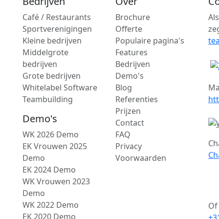
Bedrijven
Over
Co
Café / Restaurants
Brochure
Al
Sportverenigingen
Offerte
ze
Kleine bedrijven
Populaire pagina's
te
Middelgrote
Features
bedrijven
Bedrijven
Grote bedrijven
Demo's
Whitelabel Software
Blog
Ma
Teambuilding
Referenties
ht
Prijzen
Demo's
Contact
WK 2026 Demo
FAQ
Ch
EK Vrouwen 2025
Privacy
Ch
Demo
Voorwaarden
EK 2024 Demo
WK Vrouwen 2023
Demo
WK 2022 Demo
Of
EK 2020 Demo
+3